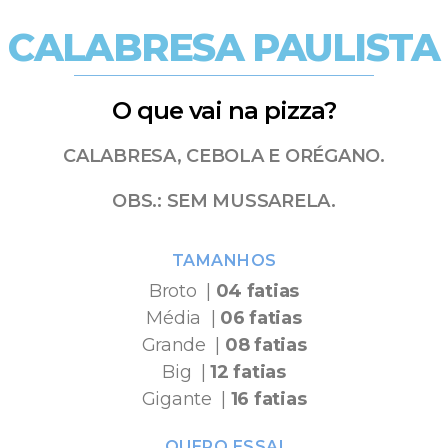
CALABRESA PAULISTA
O que vai na pizza?
CALABRESA, CEBOLA E ORÉGANO.
OBS.: SEM MUSSARELA.
TAMANHOS
Broto |
04 fatias
Média |
06 fatias
Grande |
08 fatias
Big |
12 fatias
Gigante |
16 fatias
QUERO ESSA!